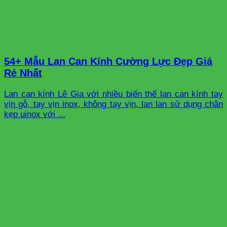
54+ Mẫu Lan Can Kính Cường Lực Đẹp Giá
Rẻ Nhất
Lan can kính Lê Gia với nhiều biến thể lan can kính tay
vịn gỗ, tay vịn inox, không tay vịn, lan lan sử dụng chân
kẹp uinox với ...