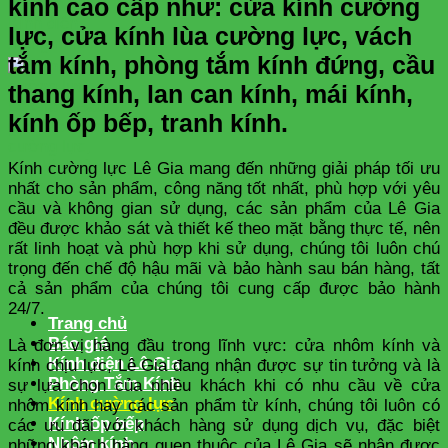
kính cao cấp như: cửa kính cường
lực, cửa kính lùa cường lực, vách
tắm kính, phòng tắm kính đứng, cầu
thang kính, lan can kính, mái kính,
kính ốp bếp, tranh kính.
Kính cường lực Lê Gia mang đến những giải pháp tối ưu
nhất cho sản phẩm, công năng tốt nhất, phù hợp với yêu
cầu và không gian sử dụng, các sản phẩm của Lê Gia
đều được khảo sát và thiết kế theo mặt bằng thực tế, nên
rất linh hoạt và phù hợp khi sử dụng, chúng tôi luôn chú
trọng đến chế độ hậu mãi và bảo hành sau bán hàng, tất
cả sản phẩm của chúng tôi cung cấp được bảo hành
24/7.
Trang chủ
Báo giá
Là đơn vị hàng đầu trong lĩnh vực: cửa nhôm kính và
Kính điện Lê Gia
kính chịu lực, Lê Gia đang nhận được sự tin tưởng và là
Phòng Tắm Kính
sự lựa chọn của nhiều khách khi có nhu cầu về cửa
Kính cường lực
nhôm kính hay các sản phẩm từ kính, chúng tôi luôn có
Kính ốp bếp
các ưu đãi với khách hàng sử dụng dịch vụ, đặc biệt
Nhôm kính
những khách hàng quen thuộc của Lê Gia sẽ nhận được