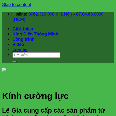
Skip to content
Hotline:
0962.316.000 (Hà Nội)
-
07.04.66.0000
(HCM)
Giới thiệu
Kính Điện Thông Minh
Công trình
Video
Liên hệ
Kính cường lực
Lê Gia cung cấp các sản phẩm từ