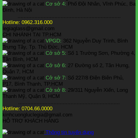
Cơ sở 4:
Phố Đội Nhân, Vĩnh Phúc, Ba
Đình, Hà Nội
...................................................................
Hotline: 0962.316.000
legiaglass@gmail.com
CHI NHÁNH TẠI TP.HCM
VPGD:
362 Nguyễn Duy Trinh, Bình
Trưng Tây, Tp. Thủ Đức, HCM
Cở sở 5:
Số 1 Trường Sơn, Phường 4,
Tân Bình, HCM
Cở sở 6:
27 Đường số 2, Tân Hưng,
Quận 7, HCM
Cở sở 7:
Số 227/8 Điện Biên Phủ,
P17, Bình Thạnh, TP.HCM
Cở sở 8:
29/311 Nguyễn Xiển, Long
Thạnh Mỹ, Quận 9, HCM
..................................................................
Hotline: 0704.66.0000
kinhcuongluclegia@gmail.com
HỖ TRỢ KHÁCH HÀNG
Thông tin tuyển dụng