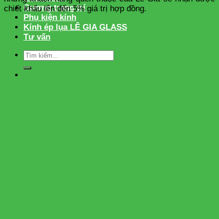
Gương trang trí
chiết khấu lên đến 5% giá trị hợp đồng.
Phụ kiện kính
Kính ép lụa LÊ GIA GLASS
Tư vấn