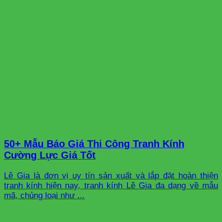
50+ Mẫu Báo Giá Thi Công Tranh Kính
Cường Lực Giá Tốt
Lê Gia là đơn vị uy tín sản xuất và lắp đặt hoàn thiện
tranh kính hiện nay, tranh kính Lê Gia đa dạng về mẫu
mã, chủng loại như ...