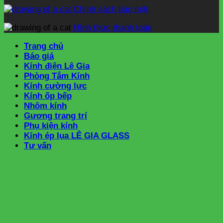
Chính sách bảo mật
Hình thức thanh toán
Trang chủ
Báo giá
Kính điện Lê Gia
Phòng Tắm Kính
Kính cường lực
Kính ốp bếp
Nhôm kính
Gương trang trí
Phụ kiện kính
Kính ép lụa LÊ GIA GLASS
Tư vấn