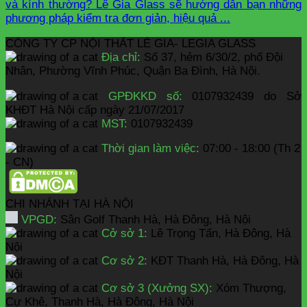
và kính thường? Lê Gia Glass sẽ hướng dẫn bạn những
phương pháp kiểm tra đơn giản, hiệu quả ...
CÔNG TY CP NỘI THẤT LÊ GIA- LEGIA GLASS
Địa chỉ:
Số 37, hẻm 6/30/2, phố Đội
Nhân, Phường Vĩnh Phúc, Quận Ba Đình, Hà Nội.
GPĐKKD số:
0107932439 do Sở
KHĐT Hà Nội cấp ngày 21/07/2017
MST:
0107932439
Thời gian làm việc:
07:00 - 18:00 (Th 2
- CN)
CHI NHÁNH TẠI HÀ NỘI
VPGD:
Sân Golf Thanh Hà, Hà Đông, Hà Nội
Cở sở 1:
Lê Trọng Tấn, Hà Đông, Hà
Nội
Cơ sở 2:
KĐT Thanh Hà, Hà Đông, Hà
Nội
Cơ sở 3 (Xưởng SX):
Xóm Thượng,
Cự Khê, Thanh Hà, Hà Đông, Hà Nội